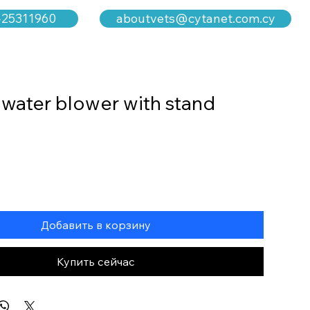
aboutvets@cytanet.com.cy
-25311960
l water blower with stand
а
Добавить в корзину
Купить сейчас