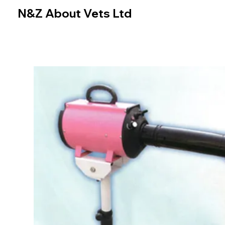
N&Z About Vets Ltd
Home
Online Store