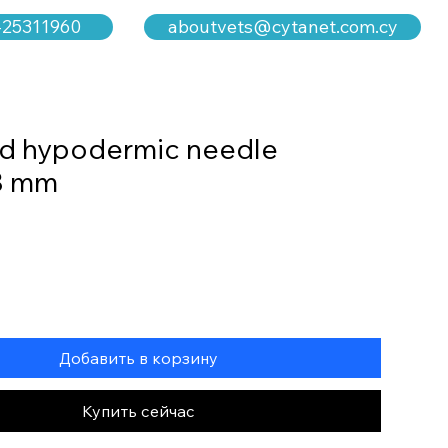
aboutvets@cytanet.com.cy
-25311960
d hypodermic needle
8 mm
Добавить в корзину
Купить сейчас