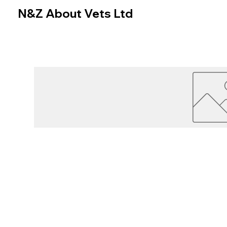
N&Z About Vets Ltd
Home
Online Store