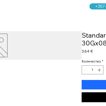
+357
Standar
30Gx0
Цена
3,64 €
Количество
*