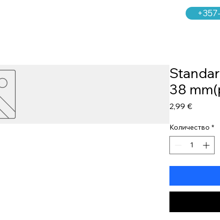
+357
Standar
38 mm(
Цена
2,99 €
Количество
*