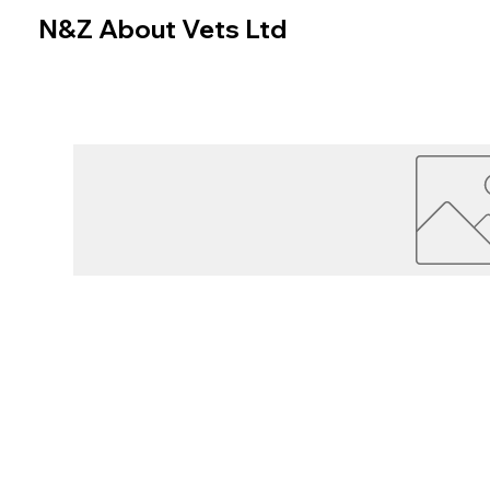
N&Z About Vets Ltd
Home
Online Store