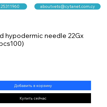
aboutvets@cytanet.com.cy
-25311960
d hypodermic needle 22Gx
pcs100)
Добавить в корзину
Купить сейчас