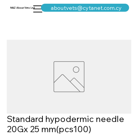
+357-25311960
aboutvets@cytanet.com.cy
N&Z About Vets Ltd
Standard hypodermic needle
20Gx 25 mm(pcs100)