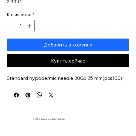
Цена
2,99 €
Количество
*
Добавить в корзину
Купить сейчас
Standard hypodermic needle 20Gx 25 mm(pcs100)
© 2035 by Business Name. Built on
Wix Studio