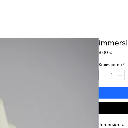
My Account
immersi
Цена
8,00 €
Количество
*
immersion oil