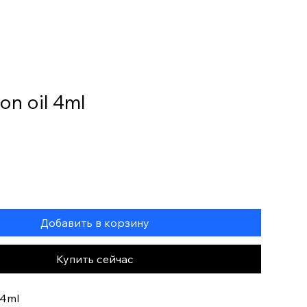
Home
Online Store
My Account
on oil 4ml
Добавить в корзину
Купить сейчас
 4ml