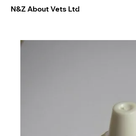
N&Z About Vets Ltd
Home
Online Store
N&Z About Vets Ltd