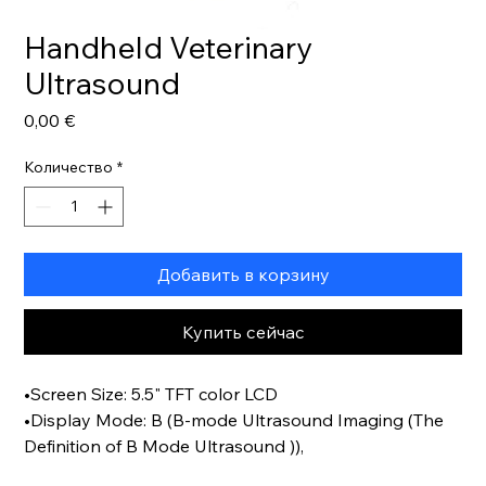
Handheld Veterinary
Ultrasound
Цена
0,00 €
Количество
*
Добавить в корзину
Купить сейчас
•Screen Size: 5.5" TFT color LCD
•Display Mode: B (B-mode Ultrasound Imaging (The
Definition of B Mode Ultrasound )),
B+B, B+M, M (M Mode Ultrasound Definition), 4B