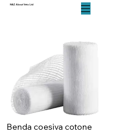
N&Z About Vets Ltd
N&Z About Vets Ltd
Benda coesiva cotone