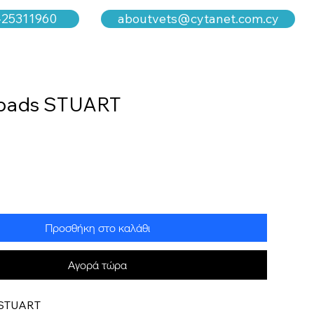
aboutvets@cytanet.com.cy
-25311960
 pads STUART
Προσθήκη στο καλάθι
Αγορά τώρα
 STUART