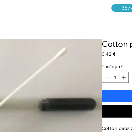
+357
Cotton
Τιμή
0,42 €
Ποσότητα
*
Cotton pads