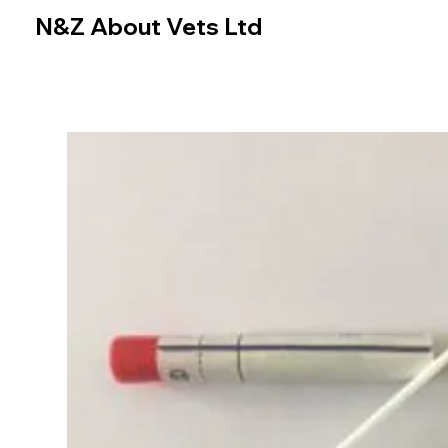
N&Z About Vets Ltd
Home
Online Store