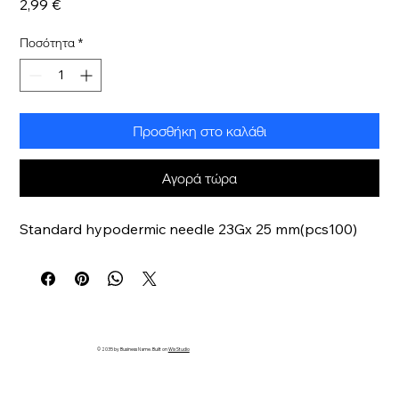
Τιμή
2,99 €
Ποσότητα
*
Προσθήκη στο καλάθι
Αγορά τώρα
Standard hypodermic needle 23Gx 25 mm(pcs100)
© 2035 by Business Name. Built on
Wix Studio