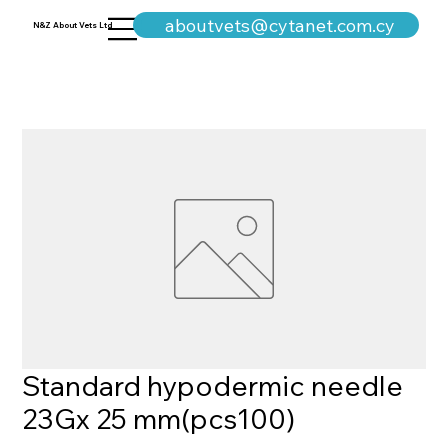
+357-25311960
aboutvets@cytanet.com.cy
N&Z About Vets Ltd
Standard hypodermic needle
23Gx 25 mm(pcs100)