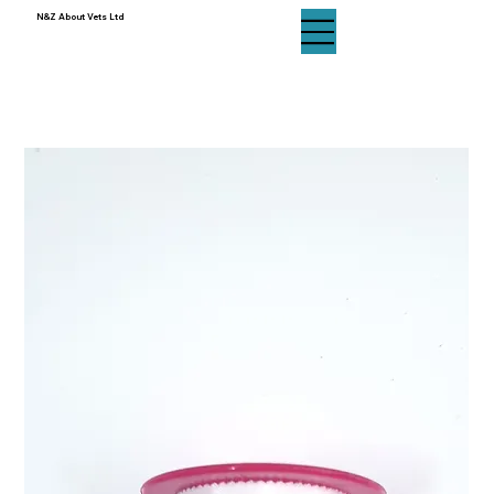
N&Z About Vets Ltd