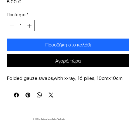
Τιμή
8,00 €
Ποσότητα
*
Προσθήκη στο καλάθι
Αγορά τώρα
Folded gauze swabs,with x-ray, 16 plies, 10cmx10cm
© 2035 by Business Name. Built on
Wix Studio