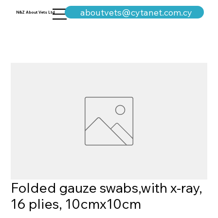
+357-25311960
aboutvets@cytanet.com.cy
N&Z About Vets Ltd
Folded gauze swabs,with x-ray,
16 plies, 10cmx10cm