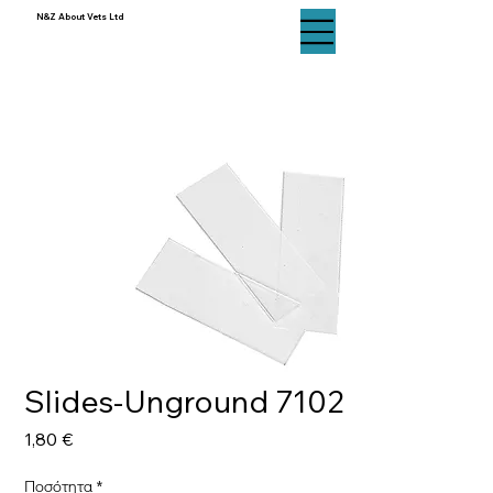
N&Z About Vets Ltd
N&Z About Vets Ltd
Slides-Unground 7102
Τιμή
1,80 €
Ποσότητα
*