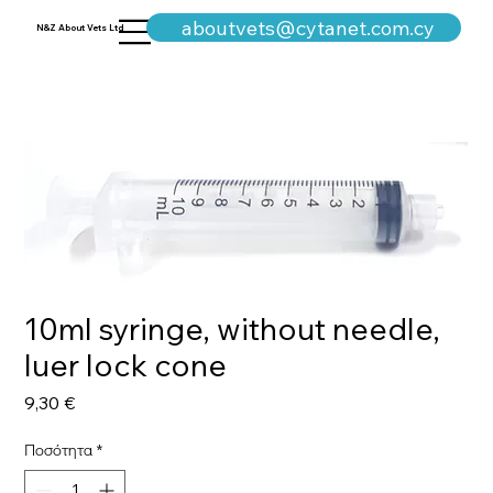
+357-25311960
aboutvets@cytanet.com.cy
N&Z About Vets Ltd
10ml syringe, without needle,
luer lock cone
Τιμή
9,30 €
Ποσότητα
*