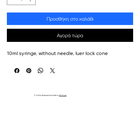
Προσθήκη στο καλάθι
Αγορά τώρα
10ml syringe, without needle, luer lock cone
© 2035 by Business Name. Built on
Wix Studio