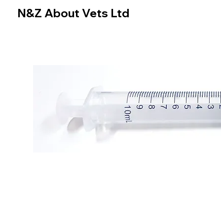
N&Z About Vets Ltd
Home
Online Store