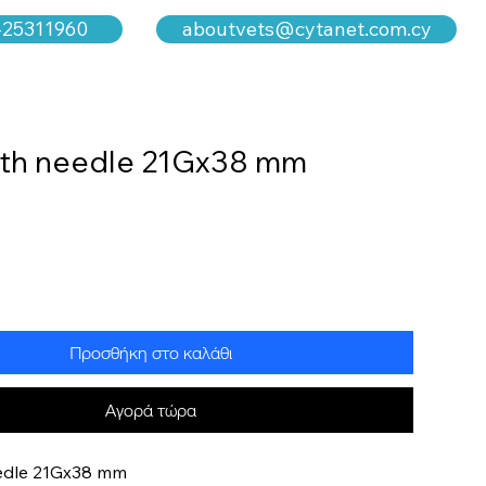
aboutvets@cytanet.com.cy
-25311960
ith needle 21Gx38 mm
Προσθήκη στο καλάθι
Αγορά τώρα
eedle 21Gx38 mm