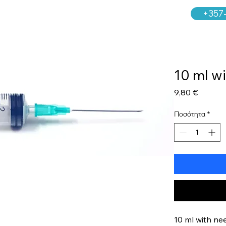
+357
10 ml w
Τιμή
9,80 €
Ποσότητα
*
10 ml with n